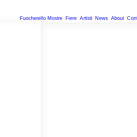
F
uocherello
M
ostre
F
iere
A
rtisti
N
ews
A
bout
C
ont