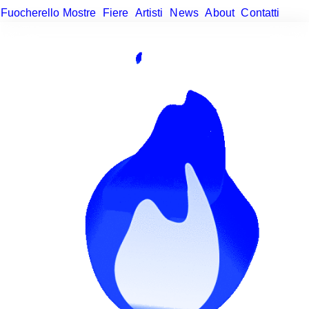
F
uocherello
M
ostre
F
iere
A
rtisti
N
ews
A
bout
C
ontatti