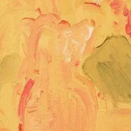
F
uocherello
M
ostre
F
iere
A
rtisti
N
ews
A
bout
C
ont